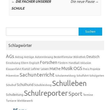
Beitrags-Navigation
←
DIE FÄCHER UNSERER
Die neue Pause
→
SCHULE
Suchen
nach:
Schlagwörter
AGs
Deutsch
Antrag
Anträge
Autorenlesung
Bestellformular
Bibliothek
Forschen
Einschulung
Eltern
Englisch
Fördern
Handball
Inklusion
Musik
OGS
Mathe
Kunst
Lehrer
Lesen
Klassenfahrt
Preis
Projekte
Sachunterricht
Prävention
Schulanmeldung
Schulfahrt
Schulgarten
Schulleben
Schulhund
Schulhof
Schulkleidung
Schulreporter
Sport
Schulleitung
Termine
Turniere
Wettbewerb