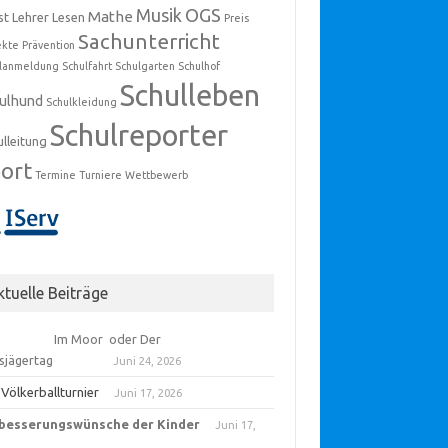
Musik
OGS
Mathe
st
Lehrer
Lesen
Preis
Sachunterricht
ekte
Prävention
ulanmeldung
Schulfahrt
Schulgarten
Schulhof
Schulleben
ulhund
Schulkleidung
Schulreporter
ulleitung
ort
Termine
Turniere
Wettbewerb
ktuelle Beiträge
 Moor oder Der
eisjägertag
Juni 24, 2026
 Völkerballturnier
Juni 17, 2026
besserungswünsche der Kinder
Juni 17,
6