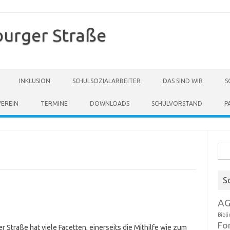
burger Straße
INKLUSION
SCHULSOZIALARBEITER
DAS SIND WIR
S
VEREIN
TERMINE
DOWNLOADS
SCHULVORSTAND
P
Suc
nach
S
AG
Bibl
Fo
 Straße hat viele Facetten, einerseits die Mithilfe wie zum