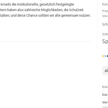
erseits die institutionelle, gesetzlich festgelegte
Kun
ltern haben also zahlreiche Möglichkeiten, die Schulzeit
Proj
alten, und diese Chance sollten wir alle gemeinsam nutzen.
Sch
Sch
Sch
Sp
A
Im
Kr
Das
Ver
202