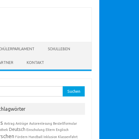
CHÜLERPARLAMENT
SCHULLEBEN
ARTNER
KONTAKT
hen
:
chlagwörter
s
Antrag
Anträge
Autorenlesung
Bestellformular
Deutsch
iothek
Einschulung
Eltern
Englisch
rschen
Fördern
Handball
Inklusion
Klassenfahrt