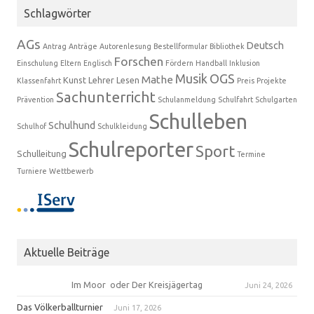
Schlagwörter
AGs
Deutsch
Antrag
Anträge
Autorenlesung
Bestellformular
Bibliothek
Forschen
Einschulung
Eltern
Englisch
Fördern
Handball
Inklusion
Musik
OGS
Mathe
Kunst
Lehrer
Lesen
Klassenfahrt
Preis
Projekte
Sachunterricht
Prävention
Schulanmeldung
Schulfahrt
Schulgarten
Schulleben
Schulhund
Schulhof
Schulkleidung
Schulreporter
Sport
Schulleitung
Termine
Turniere
Wettbewerb
Aktuelle Beiträge
Im Moor oder Der Kreisjägertag
Juni 24, 2026
Das Völkerballturnier
Juni 17, 2026