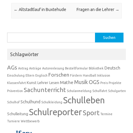
Beitrags-Navigation
←
Altstadtlauf in Buxtehude
Fragen an die Lehrer
→
Suchen
nach:
Schlagwörter
AGs
Deutsch
Antrag
Anträge
Autorenlesung
Bestellformular
Bibliothek
Forschen
Einschulung
Eltern
Englisch
Fördern
Handball
Inklusion
Musik
OGS
Mathe
Kunst
Lehrer
Lesen
Klassenfahrt
Preis
Projekte
Sachunterricht
Prävention
Schulanmeldung
Schulfahrt
Schulgarten
Schulleben
Schulhund
Schulhof
Schulkleidung
Schulreporter
Sport
Schulleitung
Termine
Turniere
Wettbewerb