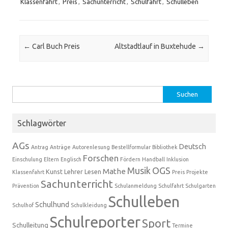
Klassenfahrt
,
Preis
,
Sachunterricht
,
Schulfahrt
,
Schulleben
Beitrags-Navigation
←
Carl Buch Preis
Altstadtlauf in Buxtehude
→
Suchen
nach:
Schlagwörter
AGs
Deutsch
Antrag
Anträge
Autorenlesung
Bestellformular
Bibliothek
Forschen
Einschulung
Eltern
Englisch
Fördern
Handball
Inklusion
Musik
OGS
Mathe
Kunst
Lehrer
Lesen
Klassenfahrt
Preis
Projekte
Sachunterricht
Prävention
Schulanmeldung
Schulfahrt
Schulgarten
Schulleben
Schulhund
Schulhof
Schulkleidung
Schulreporter
Sport
Schulleitung
Termine